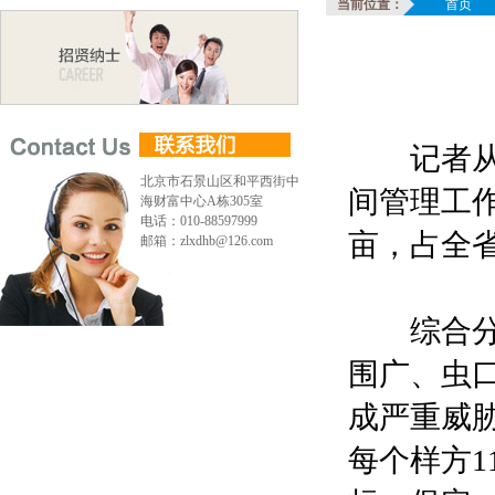
当前位置：
首页
记者从4
北京市石景山区和平西街中
间管理工作
海财富中心A栋305室
电话：010-88597999
亩，占全省
邮箱：zlxdhb@126.com
综合分析
围广、虫
成严重威
每个样方1