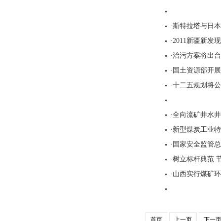
·斯特拉塔与日
·2011新疆新发
·治污方案将出
·国土资源部开展
·十二五规划将
·全向流矿井水
·新型煤炭工业
·国家安全监管
·树立标杆典范
·山西实行煤矿
首页
上一页
下一