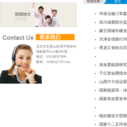
当前位置：
首页
·环保法修订草
·四川成都部分
·蒙古国城市建
·天津全境推行河
北京市石景山区和平西街中
·黑龙江省哈尔滨
海财富中心A栋305室
电话：010-88597999
邮箱：zlxdhb@126.com
·发改委能源研
·千亿资金围猎
·山西中力信达
·国家能源局：
·国家发改委发布
·稳步建设大型
·国家十二五环