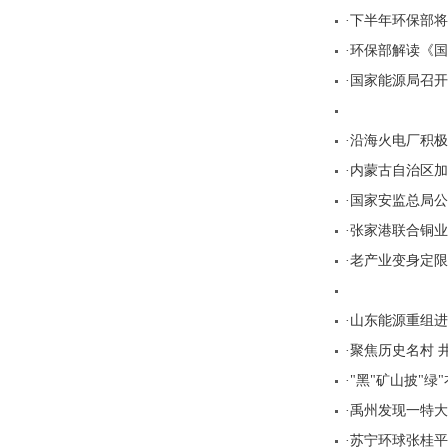
·下半年环保部
·环保部解读《
·国家能源局召
·沿海火电厂积
·内蒙古自治区加
·国家安监总局
·张家港联合铜
·老产业变身定
·山东能源重组进
·聚焦历史名村 
·"黑"矿山披"
·禹州发现一特大
·苏宁环球张桂平