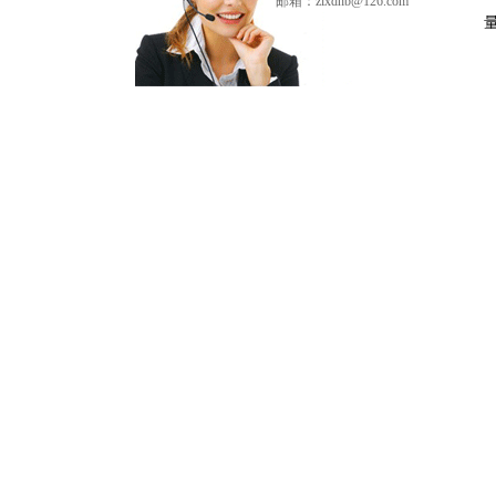
邮箱：zlxdhb@126.com