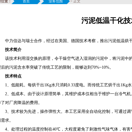
前位置：
首页
业务范围
>
正文
污泥低温干化技
中力信达与瑞士合作，经过在美国、德国技术考察，推出污泥低温烘干
技术简介
该技术利用湿交换的原理，令干燥空气进入湿润的污泥中，将污泥中的
理后的污泥含水率突破了传统工艺的限制，能够达到70%~10%。
技术特点
1、低能耗。每烘干出1Kg水只消耗0.33度电。而传统工艺烘干出1Kg
2、低成本。由于设计原理简单，其维护成本仅相当于维护一台冷气机。相较
掉了对厂房降温的费用。
3、技术较为先进，操作弹性大。本工艺采用全自动化控制，可通过调节PL
同需求。
4、处理过程的温度控制在40℃，大程度避免了刺激性气味气体，有害